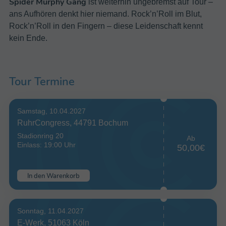
Spider Murphy Gang
ist weiterhin ungebremst auf Tour –
ans Aufhören denkt hier niemand. Rock’n’Roll im Blut,
Rock’n’Roll in den Fingern – diese Leidenschaft kennt
kein Ende.
Tour Termine
Samstag, 10.04.2027
RuhrCongress, 44791 Bochum
Stadionring 20
Ab
Einlass: 19:00 Uhr
50,00€
In den Warenkorb
Sonntag, 11.04.2027
E-Werk, 51063 Köln